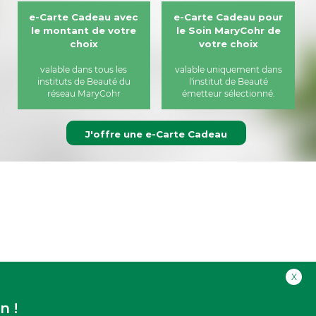
e-Carte Cadeau avec
e-Carte Cadeau pour
le montant de votre
le Soin MaryCohr de
choix
votre choix
valable dans tous les
valable uniquement dans
instituts de Beauté du
l'institut de Beauté
réseau MaryCohr
émetteur sélectionné.
J'offre une e-Carte Cadeau
X
n !