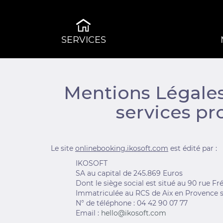
SERVICES
Mentions Légales 
services pr
Le site
onlinebooking.ikosoft.com
est édité par :
IKOSOFT
SA au capital de 245.869 Euros
Dont le siège social est situé au 90 rue F
Immatriculée au RCS de Aix en Provence 
N° de téléphone : 04 42 90 07 77
Email :
hello@ikosoft.com