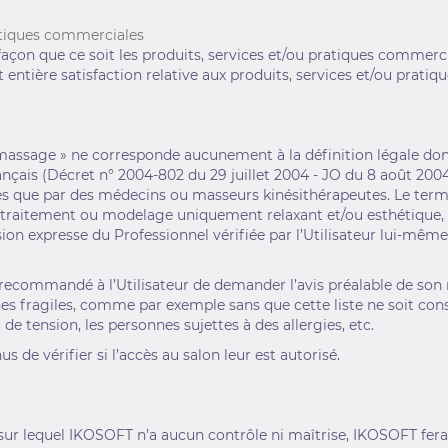
ratiques commerciales
on que ce soit les produits, services et/ou pratiques commercia
et entière satisfaction relative aux produits, services et/ou pra
« massage » ne corresponde aucunement à la définition légale don
rançais (Décret n° 2004-802 du 29 juillet 2004 - JO du 8 août 200
sés que par des médecins ou masseurs kinésithérapeutes. Le term
traitement ou modelage uniquement relaxant et/ou esthétique, e
ion expresse du Professionnel vérifiée par l’Utilisateur lui-mêm
est recommandé à l’Utilisateur de demander l’avis préalable de so
nes fragiles, comme par exemple sans que cette liste ne soit co
e tension, les personnes sujettes à des allergies, etc.
 de vérifier si l’accès au salon leur est autorisé.
sur lequel IKOSOFT n’a aucun contrôle ni maîtrise, IKOSOFT fera 