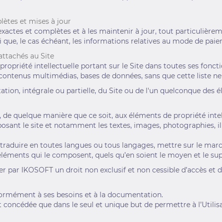
ètes et mises à jour
exactes et complètes et à les maintenir à jour, tout particulière
 que, le cas échéant, les informations relatives au mode de paiem
 attachés au Site
propriété intellectuelle portant sur le Site dans toutes ses fonc
 contenus multimédias, bases de données, sans que cette liste ne 
tion, intégrale ou partielle, du Site ou de l'un quelconque des
inte, de quelque manière que ce soit, aux éléments de propriété in
osant le site et notamment les textes, images, photographies, i
r, traduire en toutes langues ou tous langages, mettre sur le mar
éléments qui le composent, quels qu’en soient le moyen et le sup
der par IKOSOFT un droit non exclusif et non cessible d’accès et d’
onformément à ses besoins et à la documentation.
st concédée que dans le seul et unique but de permettre à l’Utilisat