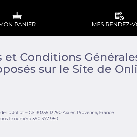
MON PANIER
MES RENDEZ-V
et Conditions Générales
oposés sur le Site de On
rédéric Joliot – CS 30335 13290 Aix en Provence, France
sous le numéro 390 377 950