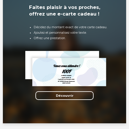
Faites plaisir à vos proches,
offrez une e-carte cadeau !
Décidez du montant exact de votre carte cadeau.
Ajoutez et personnalisez votre texte.
Offrez une prestation.
Venez vous détendre !
100F
SYMBIOS MAMAO
Valable à partir du
7 août 2026 au 5 novembre 2026
BP 43983 33 Avenue Clemenceau
98713 PAPEETE
Découvrir