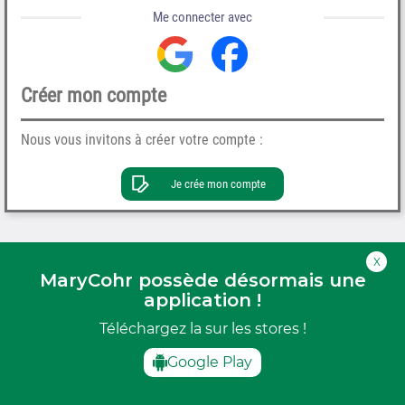
Me connecter avec
Créer mon compte
Nous vous invitons à créer votre compte :
Je crée mon compte
X
MaryCohr possède désormais une
application !
Téléchargez la sur les stores !
Google Play
INSTITUT JOELLE -
MARY COHR
INSTITUT JOELLE - MARY COHR
-
CGU
CONFIDENTIALITÉ
VERSION : 4.23.22