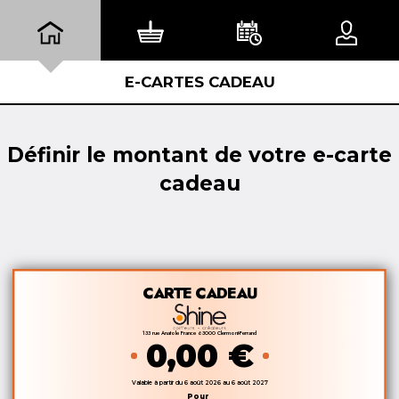
E-CARTES CADEAU
Définir le montant de votre e-carte
cadeau
CARTE CADEAU
133 rue Anatole France 63000 Clermont-Ferrand
0,00 €
Valable à partir du
6 août 2026
au
6 août 2027
Pour