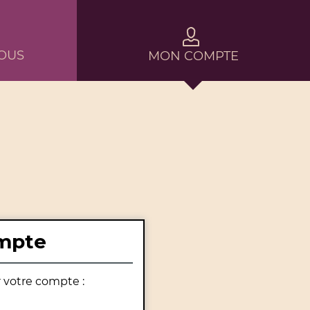
OUS
MON COMPTE
mpte
r votre compte :