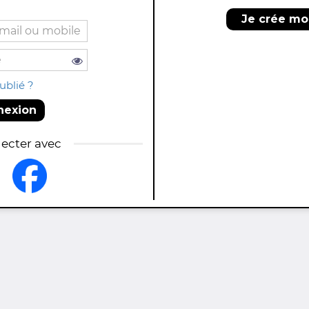
Je crée m
ublié ?
nexion
ecter avec