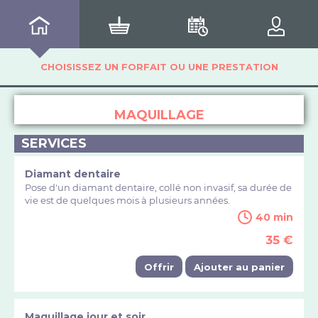
CHOISISSEZ UN FORFAIT OU UNE PRESTATION
MAQUILLAGE
SERVICES
Diamant dentaire
Pose d'un diamant dentaire, collé non invasif, sa durée de
vie est de quelques mois à plusieurs années.
40 min
35 €
Offrir
Ajouter au panier
Maquillage jour et soir