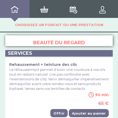
CHOISISSEZ UN FORFAIT OU UNE PRESTATION
BEAUTÉ DU REGARD
SERVICES
Rehaussement + teinture des cils
Le réhaussement permet d'avoir une courbure à vos cils
tout en restant naturel. ( ne pas confondre avec
l'exentensions de cils). Venir démaquiller impérativement
démaquiller avant votre rendez-vous et sans produits
biphasé. Venez sans vos lentilles de contacts.
90 min
65 €
Offrir
Ajouter au panier