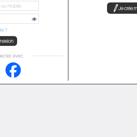
Je crée 
ié ?
nexion
ecter avec