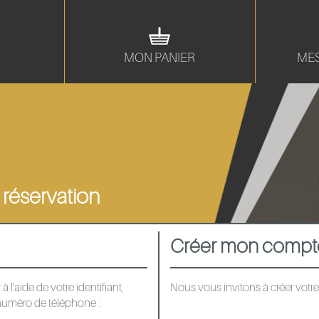
MON PANIER
MES
 réservation
Créer mon compt
l'aide de votre identifiant,
Nous vous invitons à créer votr
numéro de téléphone :