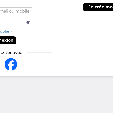
Je crée m
ublié ?
nexion
ecter avec